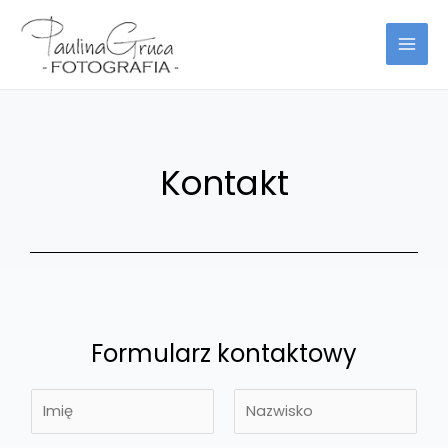
Skip
MAI
to
MEN
content
Kontakt
Formularz kontaktowy